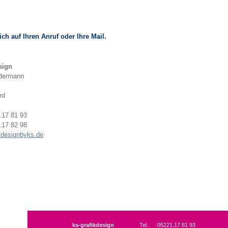
ich auf Ihren Anruf oder Ihre Mail.
sign
ndermann
rd
.17 81 93
.17 82 98
designbyks.de
ks-grafikdesign
Tel.:
05221.17 81 93