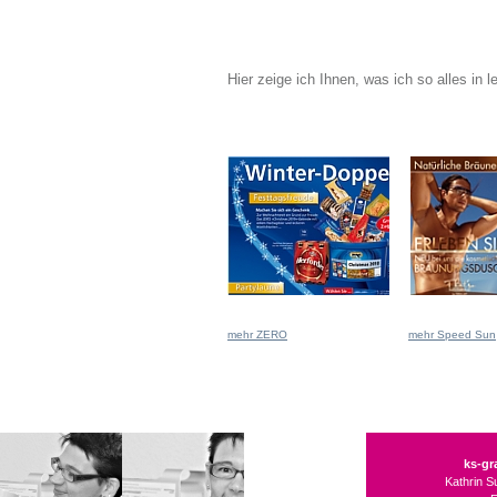
Hier zeige ich Ihnen, was ich so alles in le
mehr ZERO
mehr Speed Sun
ks-gr
Kathrin 